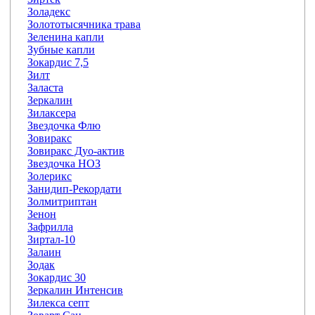
Золадекс
Золототысячника трава
Зеленина капли
Зубные капли
Зокардис 7,5
Зилт
Заласта
Зеркалин
Зилаксера
Звездочка Флю
Зовиракс
Зовиракс Дуо-актив
Звездочка НОЗ
Золерикс
Занидип-Рекордати
Золмитриптан
Зенон
Зафрилла
Зиртал-10
Залаин
Зодак
Зокардис 30
Зеркалин Интенсив
Зилекса септ