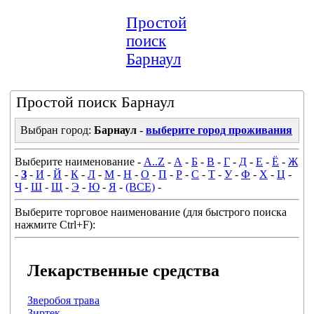
Простой
поиск
Барнаул
Простой поиск Барнаул
Выбран город:
Барнаул
-
выберите город проживания
Выберите наименование -
A..Z
-
А
-
Б
-
В
-
Г
-
Д
-
Е
-
Ё
-
Ж
-
З
-
И
-
Й
-
К
-
Л
-
М
-
Н
-
О
-
П
-
Р
-
С
-
Т
-
У
-
Ф
-
Х
-
Ц
-
Ч
-
Ш
-
Щ
-
Э
-
Ю
-
Я
-
(ВСЕ)
-
Выберите торговое наименование (для быстрого поиска
нажмите Ctrl+F):
Лекарственные средства
Зверобоя трава
Зиртек