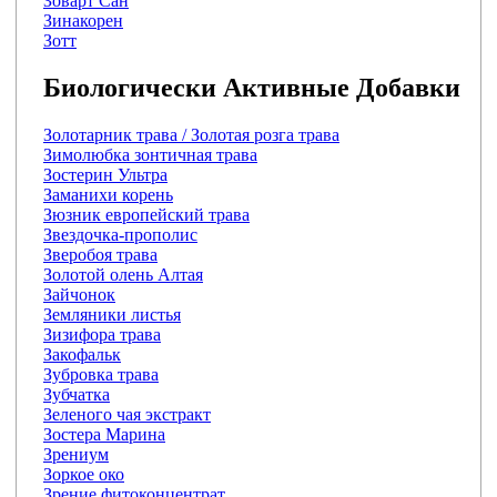
Зоварт Сан
Зинакорен
Зотт
Биологически Активные Добавки
Золотарник трава / Золотая розга трава
Зимолюбка зонтичная трава
Зостерин Ультра
Заманихи корень
Зюзник европейский трава
Звездочка-прополис
Зверобоя трава
Золотой олень Алтая
Зайчонок
Земляники листья
Зизифора трава
Закофальк
Зубровка трава
Зубчатка
Зеленого чая экстракт
Зостера Марина
Зрениум
Зоркое око
Зрение фитоконцентрат