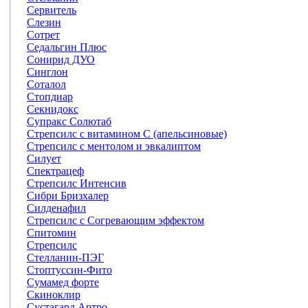
Сервитель
Слезин
Сотрет
Седальгин Плюс
Сонирид ДУО
Синглон
Соталол
Стопдиар
Секнидокс
Супракс Солютаб
Стрепсилс с витамином С (апельсиновые)
Стрепсилс с ментолом и эвкалиптом
Силует
Спектрацеф
Стрепсилс Интенсив
Сибри Бризхалер
Силденафил
Стрепсилс с Согревающим эффектом
Спитомин
Стрепсилс
Стелланин-ПЭГ
Стоптуссин-Фито
Сумамед форте
Скиноклир
Сустагард Артро