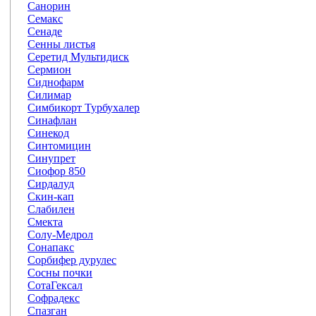
Санорин
Семакс
Сенаде
Сенны листья
Серетид Мультидиск
Сермион
Сиднофарм
Силимар
Симбикорт Турбухалер
Синафлан
Синекод
Синтомицин
Синупрет
Сиофор 850
Сирдалуд
Скин-кап
Слабилен
Смекта
Солу-Медрол
Сонапакс
Сорбифер дурулес
Сосны почки
СотаГексал
Софрадекс
Спазган