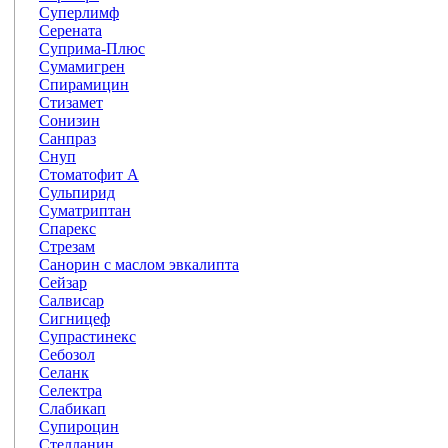
Суперлимф
Серената
Суприма-Плюс
Сумамигрен
Спирамицин
Стизамет
Сонизин
Санпраз
Снуп
Стоматофит А
Сульпирид
Суматриптан
Спарекс
Стрезам
Санорин с маслом эвкалипта
Сейзар
Салвисар
Сигницеф
Супрастинекс
Себозол
Селанк
Селектра
Слабикап
Супироцин
Стелланин