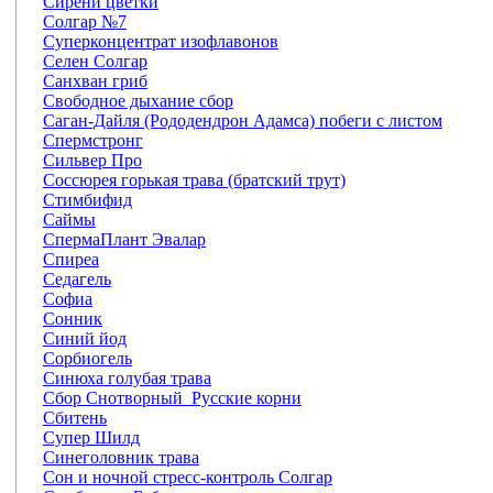
Сирени цветки
Солгар №7
Суперконцентрат изофлавонов
Селен Солгар
Санхван гриб
Свободное дыхание сбор
Саган-Дайля (Рододендрон Адамса) побеги с листом
Спермстронг
Сильвер Про
Соссюрея горькая трава (братский трут)
Стимбифид
Саймы
СпермаПлант Эвалар
Спиреа
Седагель
Софиа
Сонник
Синий йод
Сорбиогель
Синюха голубая трава
Сбор Снотворный Русские корни
Сбитень
Супер Шилд
Синеголовник трава
Сон и ночной стресс-контроль Солгар