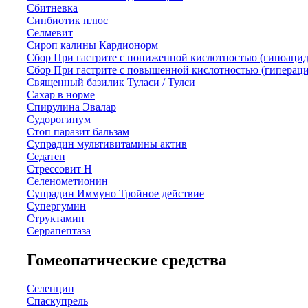
Сбитневка
Синбиотик плюс
Селмевит
Сироп калины Кардионорм
Сбор При гастрите с пониженной кислотностью (гипоацидн
Сбор При гастрите с повышенной кислотностью (гипераци
Священный базилик Туласи / Тулси
Сахар в норме
Спирулина Эвалар
Судорогинум
Стоп паразит бальзам
Супрадин мультивитамины актив
Седатен
Стрессовит Н
Селенометионин
Супрадин Иммуно Тройное действие
Супергумин
Структамин
Серрапептаза
Гомеопатические средства
Селенцин
Спаскупрель