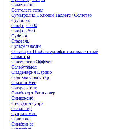
Симетикон
Септолете тотал
Суматролид Солюшн Таблетс / Солютаб
Сустилак
Сиофор 1000
Сиофор 500
Субетта
Спазгель
Сульфасалазин
Секстафаг Пиобактериофаг поливалентный
Солантра
Спазмалгон Эффект
Сальбутамол
Силденафил Кардио
Соликва СолоСтар
Спазган Нео
Сигдуо Лонг
Симбикорт Рапихалер
Симкоксиб
Стелфрин супра
Сельтавир
Суприламин
Солонэкс
Симбринза