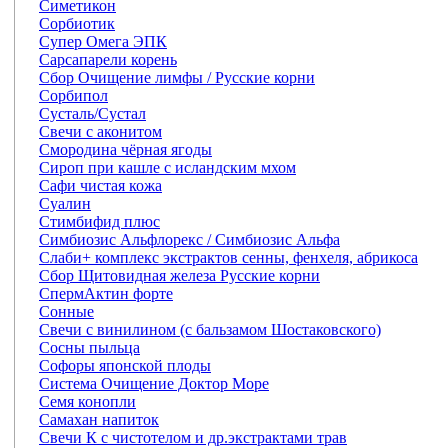
Симетикон
Сорбиотик
Супер Омега ЭПК
Сарсапарели корень
Сбор Очищение лимфы / Русские корни
Сорбипол
Сусталь/Сустал
Свечи с аконитом
Смородина чёрная ягоды
Сироп при кашле с исландским мхом
Сафи чистая кожа
Суалин
Стимбифид плюс
Симбиозис Альфлорекс / Симбиозис Альфа
Слаби+ комплекс экстрактов сенны, фенхеля, абрикоса
Сбор Щитовидная железа Русские корни
СпермАктин форте
Сонные
Свечи с винилином (с бальзамом Шостаковского)
Сосны пыльца
Софоры японской плоды
Система Очищение Доктор Море
Семя конопли
Самахан напиток
Свечи К с чистотелом и др.экстрактами трав