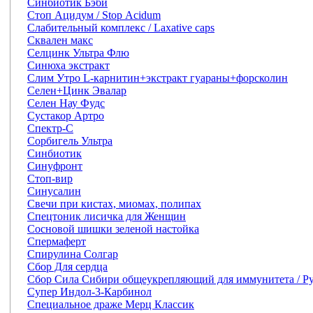
Синбиотик Бэби
Стоп Ацидум / Stop Acidum
Слабительный комплекс / Laxative caps
Сквален макс
Селцинк Ультра Флю
Синюха экстракт
Слим Утро L-карнитин+экстракт гуараны+форсколин
Селен+Цинк Эвалар
Селен Нау Фудс
Сустакор Артро
Спектр-С
Сорбигель Ультра
Синбиотик
Синуфронт
Стоп-вир
Синусалин
Свечи при кистах, миомах, полипах
Спецтоник лисичка для Женщин
Сосновой шишки зеленой настойка
Спермаферт
Спирулина Солгар
Сбор Для сердца
Сбор Сила Сибири общеукрепляющий для иммунитета / Ру
Супер Индол-3-Карбинол
Специальное драже Мерц Классик