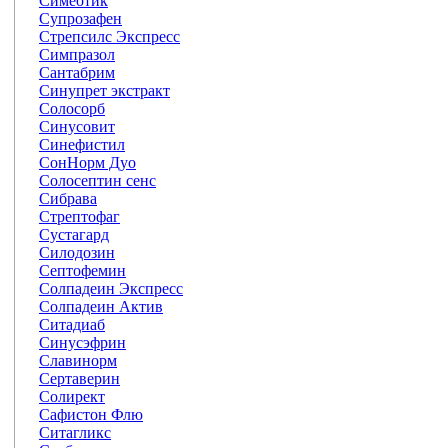
Симеотик
Супрозафен
Стрепсилс Экспресс
Симпразол
Сантабрим
Синупрет экстракт
Солосорб
Синусовит
Синефистил
СонНорм Дуо
Солосептин сенс
Сибрава
Стрептофаг
Сустагард
Силодозин
Септофемин
Солпадеин Экспресс
Солпадеин Актив
Ситадиаб
Синусэфрин
Славинорм
Сертаверин
Солирект
Сафистон Флю
Ситагликс