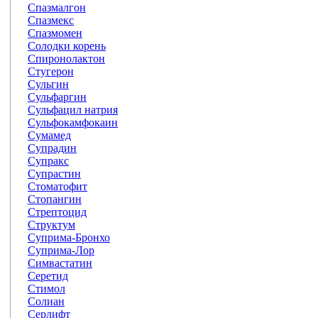
Спазмалгон
Спазмекс
Спазмомен
Солодки корень
Спиронолактон
Стугерон
Сульгин
Сульфаргин
Сульфацил натрия
Сульфокамфокаин
Сумамед
Супрадин
Супракс
Супрастин
Стоматофит
Стопангин
Стрептоцид
Структум
Суприма-Бронхо
Суприма-Лор
Симвастатин
Серетид
Стимол
Солиан
Серлифт