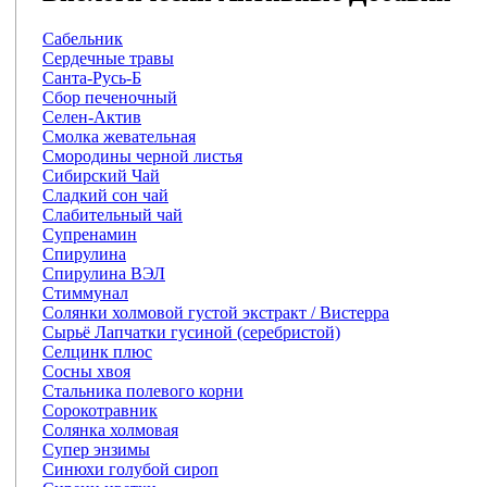
Сабельник
Сердечные травы
Санта-Русь-Б
Сбор печеночный
Селен-Актив
Смолка жевательная
Смородины черной листья
Сибирский Чай
Сладкий сон чай
Слабительный чай
Супренамин
Спирулина
Спирулина ВЭЛ
Стиммунал
Солянки холмовой густой экстракт / Вистерра
Сырьё Лапчатки гусиной (серебристой)
Селцинк плюс
Сосны хвоя
Стальника полевого корни
Сорокотравник
Солянка холмовая
Супер энзимы
Синюхи голубой сироп