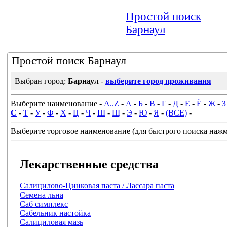
Простой поиск
Барнаул
Простой поиск Барнаул
Выбран город:
Барнаул
-
выберите город проживания
Выберите наименование -
A..Z
-
А
-
Б
-
В
-
Г
-
Д
-
Е
-
Ё
-
Ж
-
З
С
-
Т
-
У
-
Ф
-
Х
-
Ц
-
Ч
-
Ш
-
Щ
-
Э
-
Ю
-
Я
-
(ВСЕ)
-
Выберите торговое наименование (для быстрого поиска нажми
Лекарственные средства
Салицилово-Цинковая паста / Лассара паста
Семена льна
Саб симплекс
Сабельник настойка
Салициловая мазь