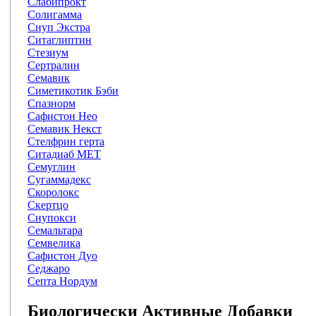
Слабипрокт
Солигамма
Снуп Экстра
Ситаглиптин
Стезиум
Сертралин
Семавик
Симетикотик Бэби
Спазнорм
Сафистон Нео
Семавик Некст
Стелфрин герта
Ситадиаб МЕТ
Семуглин
Сугаммадекс
Скоролокс
Скертцо
Снупокси
Семальтара
Семвелика
Сафистон Дуо
Седжаро
Септа Нордум
Биологически Активные Добавки