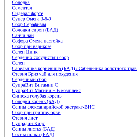
Солодка
Сементал
Сидерал форте
Супер Омега 3-6-9
Сбор Серафимы
Солодки сироп (БАД)
Санчи чай
Софора Омела настойка
Сбор при варикозе
Селен Цинк
Сердечно-сосудистый сбор
Селен
Сабельника корневища (БАД) / Сабельника болотного трав
Стевия Бриз чай для похудения
Сердечный сбор
СупраВит Витамин С
СупраВит Магний + В комплекс
Синюха голубая корень
Солодки корень (БАД)
Сенны александрийской экстракт-ВИС
Сбор при гриппе, орви
Стевия лист
Супрадин Кидс
Сенны листья (БАД)
Сосны почки (БАД)