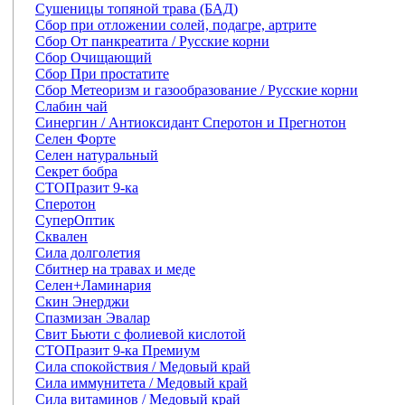
Сушеницы топяной трава (БАД)
Сбор при отложении солей, подагре, артрите
Сбор От панкреатита / Русские корни
Сбор Очищающий
Сбор При простатите
Сбор Метеоризм и газообразование / Русские корни
Слабин чай
Синергин / Антиоксидант Сперотон и Прегнотон
Селен Форте
Селен натуральный
Секрет бобра
СТОПразит 9-ка
Сперотон
СуперОптик
Сквален
Сила долголетия
Сбитнер на травах и меде
Селен+Ламинария
Скин Энерджи
Спазмизан Эвалар
Свит Бьюти с фолиевой кислотой
СТОПразит 9-ка Премиум
Сила спокойствия / Медовый край
Сила иммунитета / Медовый край
Сила витаминов / Медовый край