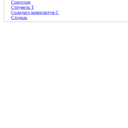
Спигелон
Струмель Т
Солидаго композитум С
Стодаль