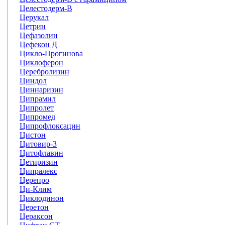
Целестодерм-В
Церукал
Цетрин
Цефазолин
Цефекон Д
Цикло-Прогинова
Циклоферон
Церебролизин
Циндол
Циннаризин
Ципрамил
Ципролет
Ципромед
Ципрофлоксацин
Цистон
Цитовир-3
Цитофлавин
Цетиризин
Ципралекс
Церепро
Ци-Клим
Циклодинон
Церетон
Цераксон