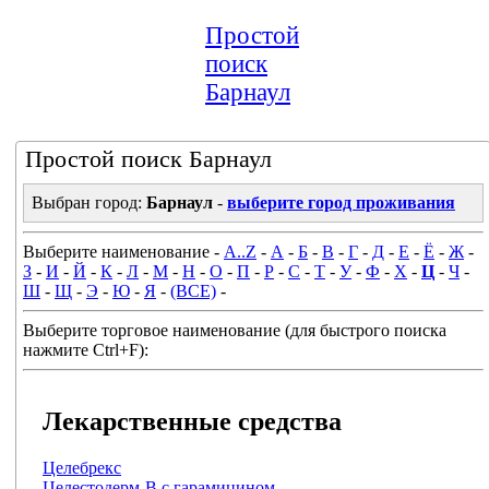
Простой
поиск
Барнаул
Простой поиск Барнаул
Выбран город:
Барнаул
-
выберите город проживания
Выберите наименование -
A..Z
-
А
-
Б
-
В
-
Г
-
Д
-
Е
-
Ё
-
Ж
-
З
-
И
-
Й
-
К
-
Л
-
М
-
Н
-
О
-
П
-
Р
-
С
-
Т
-
У
-
Ф
-
Х
-
Ц
-
Ч
-
Ш
-
Щ
-
Э
-
Ю
-
Я
-
(ВСЕ)
-
Выберите торговое наименование (для быстрого поиска
нажмите Ctrl+F):
Лекарственные средства
Целебрекс
Целестодерм-В с гарамицином