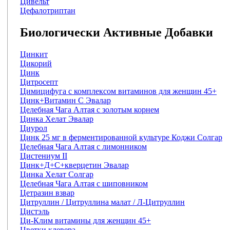
Цивельт
Цефалотриптан
Биологически Активные Добавки
Цинкит
Цикорий
Цинк
Цитросепт
Цимицифуга с комплексом витаминов для женщин 45+
Цинк+Витамин С Эвалар
Целебная Чага Алтая с золотым корнем
Цинка Хелат Эвалар
Циурол
Цинк 25 мг в ферментированной культуре Коджи Солгар
Целебная Чага Алтая с лимонником
Цистениум II
Цинк+Д+С+кверцетин Эвалар
Цинка Хелат Солгар
Целебная Чага Алтая с шиповником
Цетразин взвар
Цитруллин / Цитруллина малат / Л-Цитруллин
Цистэль
Ци-Клим витамины для женщин 45+
Цветки клевера