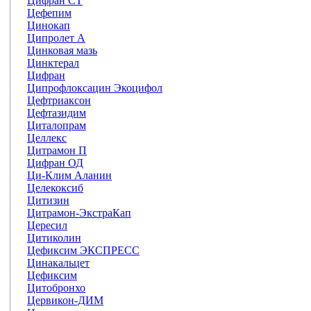
Цифран СТ
Цефепим
Цинокап
Ципролет А
Цинковая мазь
Цинктерал
Цифран
Ципрофлоксацин Экоцифол
Цефтриаксон
Цефтазидим
Циталопрам
Целлекс
Цитрамон П
Цифран ОД
Ци-Клим Аланин
Целекоксиб
Цитизин
Цитрамон-ЭкстраКап
Цересил
Цитиколин
Цефиксим ЭКСПРЕСС
Цинакальцет
Цефиксим
Цитобронхо
Цервикон-ДИМ