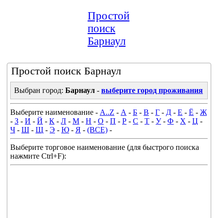
Простой
поиск
Барнаул
Простой поиск Барнаул
Выбран город:
Барнаул
-
выберите город проживания
Выберите наименование -
A..Z
-
А
-
Б
-
В
-
Г
-
Д
-
Е
-
Ё
-
Ж
-
З
-
И
-
Й
-
К
-
Л
-
М
-
Н
-
О
-
П
-
Р
-
С
-
Т
-
У
-
Ф
-
Х
-
Ц
-
Ч
-
Ш
-
Щ
-
Э
-
Ю
-
Я
-
(ВСЕ)
-
Выберите торговое наименование (для быстрого поиска
нажмите Ctrl+F):